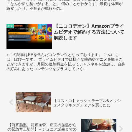
「なんか変な臭いがする」と。 何のことかわからず、最初は体調が
急変したり、不審者が現れたの...
【ニコロデオン】Amazonプライ
家電
ムビデオで解約する方法について
解説します
※この記事はPRを含んだコンテンツとなっております。 こんにち
は、ぼびーです。 プライムビデオでは様々な映画やアニメを観るこ
とができますが、月額の追加料金を払ってチャンネルを追加し、自身
の好みにあったコンテンツをプラスしていく...
【コストコ】メッシュテーブル&メッシ
ュスタッキングチェアを買ったに
【前置胎盤、前置血管、正面の胎盤から
の緊急帝王切開】～ジュニア誕生までの