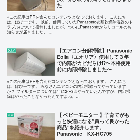
た
※この記事はPRを含んだコンテンツとなっております。 こんにち
は、ぼびーです。 以前、使用していたPanasonic衣類乾燥除湿器のト
ラブルについて投稿しましたが、ついにPanasonicからリコールのお
知らせが届きました。 ...
【エアコン分解掃除】Panasonic
D.I.Y
Eolia〈エオリア〉使用して３年
で内部がカビだらけ⁉︎〜本格使用
前に内部掃除しました〜
※この記事はPRを含んだコンテンツとなっております。 こんにち
は、ぼびーです。 みなさんエアコンの内部掃除ってやっています
か？ フィルターについては年に2〜3回やっていたんですが、内部掃
除はやったことなかったんですよね。...
【 ベビーモニター 】子育てがも
家電
っと快適になる”買って良かった
商品”を紹介します。
Panasonic KX-HC705