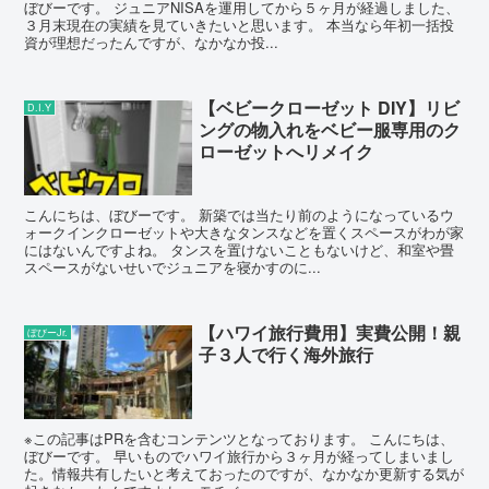
ぼびーです。 ジュニアNISAを運用してから５ヶ月が経過しました、
３月末現在の実績を見ていきたいと思います。 本当なら年初一括投
資が理想だったんですが、なかなか投...
【ベビークローゼット DIY】リビ
D.I.Y
ングの物入れをベビー服専用のク
ローゼットへリメイク
こんにちは、ぼびーです。 新築では当たり前のようになっているウ
ォークインクローゼットや大きなタンスなどを置くスペースがわが家
にはないんですよね。 タンスを置けないこともないけど、和室や畳
スペースがないせいでジュニアを寝かすのに...
【ハワイ旅行費用】実費公開！親
ぼびーJr.
子３人で行く海外旅行
※この記事はPRを含むコンテンツとなっております。 こんにちは、
ぼびーです。 早いものでハワイ旅行から３ヶ月が経ってしまいまし
た。情報共有したいと考えておったのですが、なかなか更新する気が