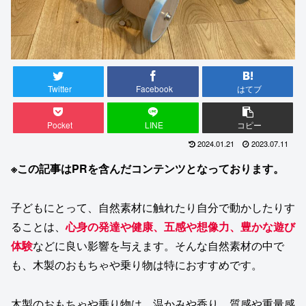
Twitter
Facebook
はてブ
Pocket
LINE
コピー
2024.01.21
2023.07.11
※この記事はPRを含んだコンテンツとなっております。
子どもにとって、自然素材に触れたり自分で動かしたりす
ることは、
心身の発達や健康、五感や想像力、豊かな遊び
体験
などに良い影響を与えます。そんな自然素材の中で
も、木製のおもちゃや乗り物は特におすすめです。
木製のおもちゃや乗り物は、温かみや香り、質感や重量感